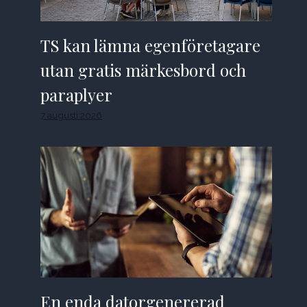
TS kan lämna egenföretagare
utan gratis märkesbord och
paraplyer
7 augusti 2026
En enda datorgenererad