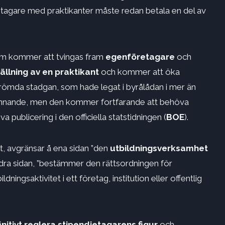
agare med praktikanter måste redan betala en del av
n som kommer att tvingas fram
egenföretagare
och
tällning av en praktikant
och kommer att öka
erömda stadgan, som hade legat i byrålådan i mer än
odkännande, men den kommer fortfarande att behöva
va publicering i den officiella statstidningen (
BOE
).
, avgränsar å ena sidan ”den
utbildningsverksamhet
ndra sidan, ”bestämmer den rättsordningen för
ingsaktivitet i ett företag, institution eller offentlig
initivt reglera stipendietagarens figur
och