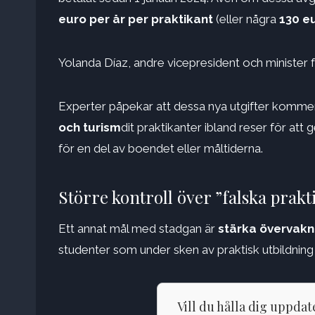
euro per år per praktikant
(eller några
130 e
Yolanda Díaz, andre vicepresident och minister 
Experter påpekar att dessa nya utgifter kommer a
och turism
dit praktikanter ibland reser för att
för en del av boendet eller måltiderna.
Större kontroll över ”falska prakt
Ett annat mål med stadgan är
stärka övervakn
studenter som under sken av praktisk utbildning f
Vill du hålla dig uppda