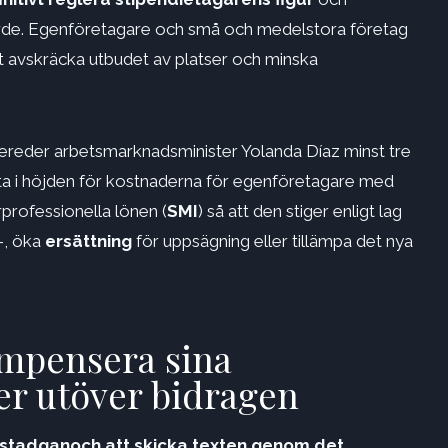
värde. Egenföretagare och små och medelstora företag
t avskräcka utbudet av platser och minska
ereder arbetsmarknadsminister Yolanda Díaz minst tre
ta i höjden för kostnaderna för egenföretagare med
rprofessionella lönen (
SMI
) så att den stiger enligt lag
r-, öka
ersättning
för uppsägning eller tillämpa det nya
ompensera sina
er utöver bidragen
estadgan
och att skicka texten genom det