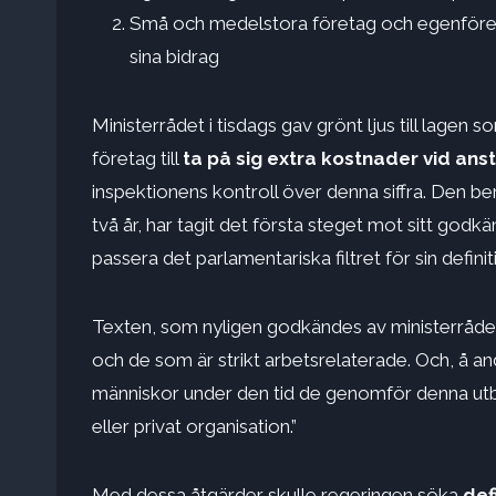
Små och medelstora företag och egenföret
sina bidrag
Ministerrådet i tisdags gav grönt ljus till lage
företag till
ta på sig extra kostnader vid ans
inspektionens kontroll över denna siffra. Den b
två år, har tagit det första steget mot sitt g
passera det parlamentariska filtret för sin definiti
Texten, som nyligen godkändes av ministerrådet
och de som är strikt arbetsrelaterade. Och, å a
människor under den tid de genomför denna utbildn
eller privat organisation.”
Med dessa åtgärder skulle regeringen söka
def