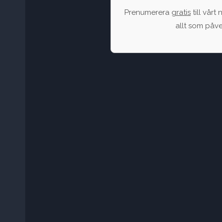
Prenumerera
gratis
till vårt
allt som påv