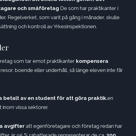
tagare och småföretag
De som har praktikanter i
er. Regelverket, som varit på gång i månader, skulle
sättning och kontroll av Yrkesinspektionen.
der
företag som tar emot praktikanter
kompensera
esor, boende eller underhåll, så länge eleven inte får
a betalt av en student för att göra praktik.
en
 inom vissa sektorer.
a avgifter
att egenföretagare och företag redan har
ifter är 95 % rabatterade representerar de ca.
200