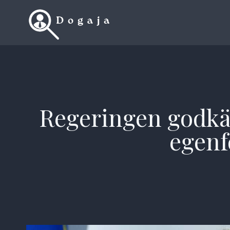
Skip
to
content
Regeringen godkä
egenf