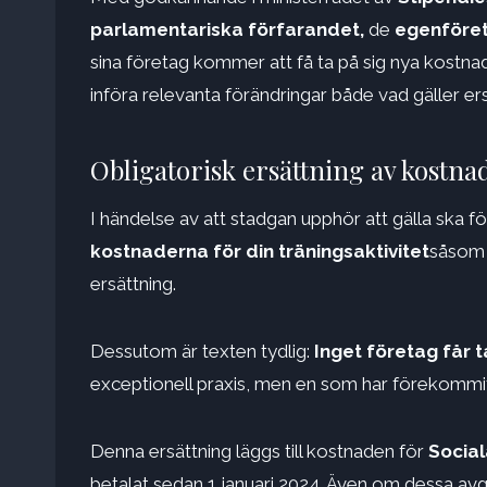
parlamentariska förfarandet
,
de
egenföre
sina företag kommer att få ta på sig nya kostnad
införa relevanta förändringar både vad gäller er
Obligatorisk ersättning av kostna
I händelse av att stadgan upphör att gälla ska 
kostnaderna för din träningsaktivitet
såsom r
ersättning.
Dessutom är texten tydlig:
Inget företag får t
exceptionell praxis, men en som har förekommit
Denna ersättning läggs till kostnaden för
Social
betalat sedan 1 januari 2024. Även om dessa avg