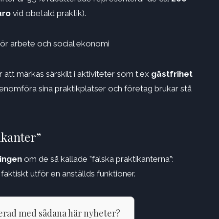
uro
vid obetald praktik).
för arbete och social ekonomi
tt märkas särskilt i aktiviteter som t.ex
gästfrihet
 genomföra sina praktikplatser och företag brukar stå
ikanter”
ingen
om de så kallade ”falska praktikanterna”:
aktiskt utför en anställds funktioner.
terad med sådana här nyheter?