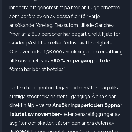
innebära ett genomsnitt på mer än tjugo arbetare
som berörs av en av dessa filer för varje
ansökande företag. Dessutom, tillade Sánchez,
”mer än 2 800 personer har begärt direkt hjälp för
skador på sitt hem eller förlust av tillhörigheter.
Och även cirka 158 000 ansökningar om ersättning
till konsortiet, varav
80 % är på gång
och de
första har börjat betalas”.
Just nu har egenföretagare och småföretag olika
statliga stödmekanismer tillgängliga. Å ena sidan
direkt hjälp – vems
Ansökningsperioden öppnar
i slutet av november
– eller senareläggningar av
avgifter och skatter, såsom den andra delen av
INKOMST, som tusentals egenföretagare redan