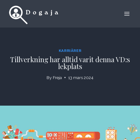
Skip
to
content
KARRIÄRER
Tillverkning har alltid varit denna VD:s
lekplats
By
Freja
13 mars 2024