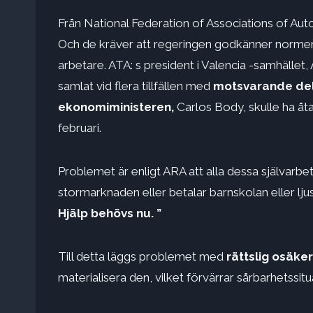
Från National Federation of Associations of A
Och de kräver att regeringen godkänner normen 
arbetare. ATA: s president i Valencia -samhället,
samlat vid flera tillfällen med
motsvarande dele
ekonomiministeren,
Carlos Body, skulle ha åt
februari.
Problemet är enligt ARA att alla dessa självarbe
stormarknaden eller betalar barnskolan eller lju
Hjälp behövs nu. ”
Till detta läggs problemet med
rättslig osäke
materialisera den, vilket förvärrar sårbarhetssit