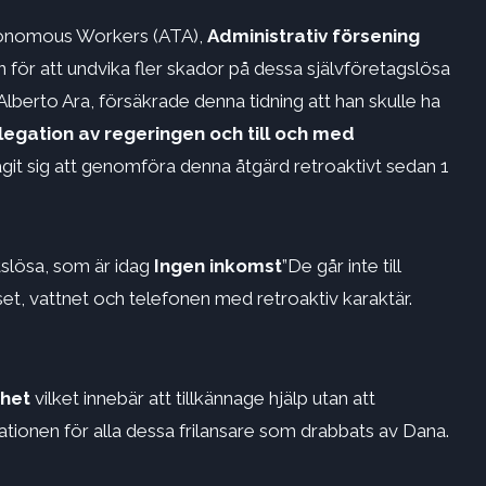
utonomous Workers (ATA),
Administrativ försening
för att undvika fler skador på dessa självföretagslösa
 Alberto Ara, försäkrade denna tidning att han skulle ha
gation av regeringen och till och med
agit sig att genomföra denna åtgärd retroaktivt sedan 1
tslösa, som är idag
Ingen inkomst
”De går inte till
set, vattnet och telefonen med retroaktiv karaktär.
rhet
vilket innebär att tillkännage hjälp utan att
uationen för alla dessa frilansare som drabbats av Dana.