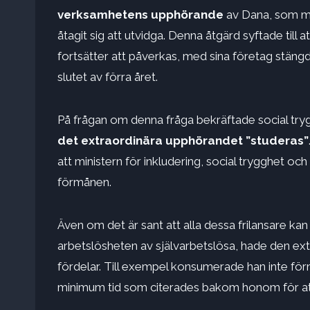
verksamhetens upphörande
av Dana, som min
åtagit sig att utvidga. Denna åtgärd syftade till
fortsätter att påverkas, med sina företag stängd
slutet av förra året.
På frågan om denna fråga bekräftade social tryg
det extraordinära upphörandet ”studeras”
att ministern för inkludering, social trygghet och
förmånen.
Även om det är sant att alla dessa frilansare kan
arbetslösheten av självarbetslösa, hade den ext
fördelar. Till exempel konsumerade han inte för
minimum tid som citerades bakom honom för att få