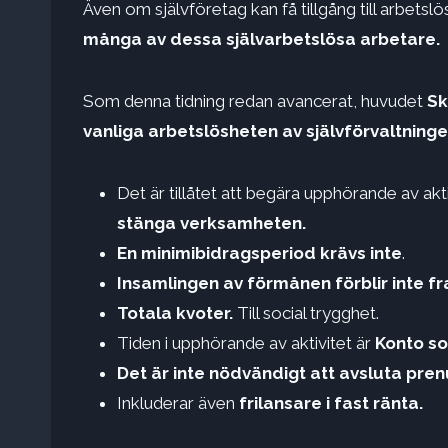
Även om självföretag kan få tillgång till arbetsl
många av dessa självarbetslösa arbetare.
Som denna tidning redan avancerat, huvudet
Sk
vanliga arbetslösheten av självförvaltning
Det är tillåtet att begära upphörande av a
stänga verksamheten.
En minimibidragsperiod krävs inte
.
Insamlingen av förmånen förblir inte f
Totala kvoter.
Till social trygghet.
Tiden i upphörande av aktivitet är
Konto so
Det är inte nödvändigt att avsluta pre
Inkluderar även
frilansare i fast ränta.