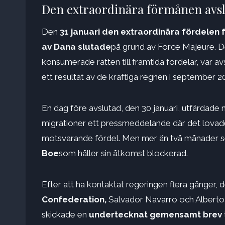
Den extraordinära förmånen avsl
Den
31 januari den extraordinära fördelen 
av Dana slutade
på grund av Force Majeure. De
konsumerade rätten till framtida fördelar, var
ett resultat av de kraftiga regnen i september 2
En dag före avslutad, den 30 januari, utfärdade m
migrationer ett pressmeddelande där det lovade 
motsvarande fördel. Men mer än två månader 
Boe
som håller sin åtkomst blockerad.
Efter att ha kontaktat regeringen flera gånger, 
Confederation,
Salvador Navarro och Alberto
skickade en
undertecknat gemensamt brev