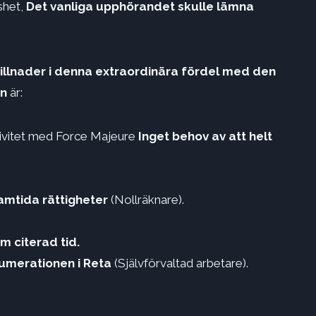
öshet,
Det vanliga upphörandet skulle lämna
illnader i denna extraordinära fördel med den
en
är:
ktivitet med Force Majeure
Inget behov av att helt
ramtida rättigheter
(Nollräknare).
m citerad tid.
numerationen i
Reta
(Självförvaltad arbetare).