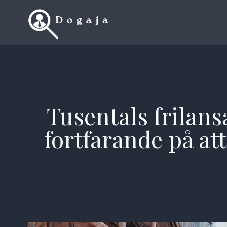
Skip
to
content
Tusentals frilan
fortfarande på a