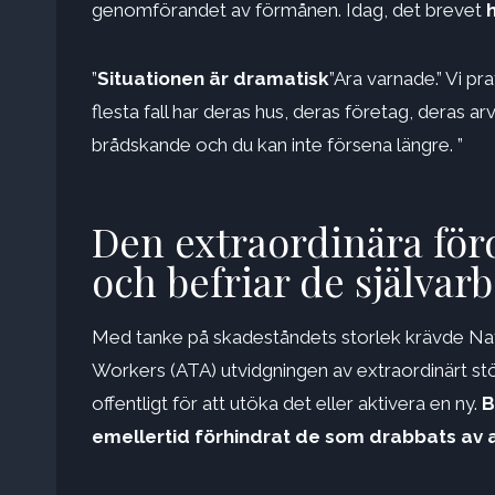
genomförandet av förmånen. Idag, det brevet
”
Situationen är dramatisk
”Ara varnade.” Vi p
flesta fall har deras hus, deras företag, deras a
brådskande och du kan inte försena längre. ”
Den extraordinära förd
och befriar de självar
Med tanke på skadeståndets storlek krävde Nat
Workers (ATA) utvidgningen av extraordinärt stö
offentligt för att utöka det eller aktivera en ny.
B
emellertid förhindrat de som drabbats av 