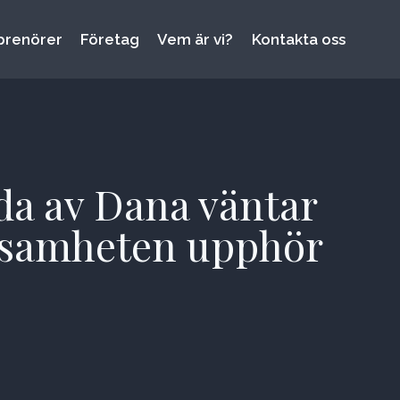
prenörer
Företag
Vem är vi?
Kontakta oss
da av Dana väntar
rksamheten upphör