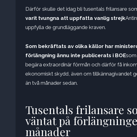
Därför skulle det idag bli tusentals frilansare 
varit tvungna att uppfatta vanlig strejk
Anti
uppfylla de grundläggande kraven.
Som bekräftats av olika källor har ministe
förlängning ännu inte publicerats i BOE
som 
begära extraordinär förmån och därför få inkoms
ekonomiskt skydd, även om tillkännagivandet ge
än två månader sedan.
Tusentals frilansare 
väntat på förlängning
månader