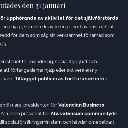
utades den 31 januari
för upphörande av aktivitet för det självförstörda
nna hjälp, som inte krävde en period av brist och inte
 avsedd för dem som såg sin verksamhet förlamad som
023.
inisteriet för inkludering, social trygghet och
att förlänga denna hjälp eller aktivera en ny
senare,
Tillägget publiceras fortfarande inte i
den 6 mars, presidenten för
Valencian Business
 Ara, som president för
Ata valencian community
de
till socialförsäkringsministern och hävdar omedelbart