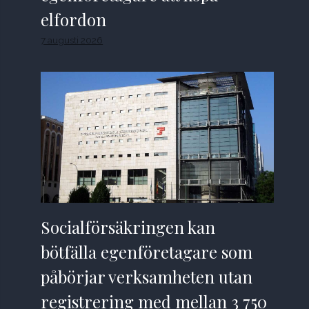
elfordon
7 augusti 2026
Socialförsäkringen kan
bötfälla egenföretagare som
påbörjar verksamheten utan
registrering med mellan 3 750