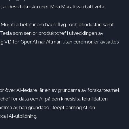
 är dess tekniska chef Mira Murati värd att veta.
urati arbetat inom både flyg- och bilindustrin samt
esla som senior produktchef i utvecklingen av
ällig VD för OpenAI när Altman utan ceremonier avsattes
r över AI-ledare, är en av grundarna av forskarteamet
 chef för data och AI på den kinesiska teknikjätten
 Samma år, han grundade DeepLearning.AI, en
ka i AI-utbildning.