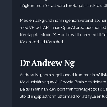
ihågkommen för att vara företagets ansikte utåt,
Med en bakgrund inom ingenjörsvetenskap, har M
med VR och AR. Innan OpenAI arbetade hon på T
företagets Model X. Hon blev till och med tillf
för en kort tid förra året.
Dr Andrew Ng
Andrew Ng, som regelbundet kommer in på listo
för djupinlärning av AI Google Brain och tidigare
Baidu innan han klev bort från företaget 2017.
utbildningsplattform utformad för att fylla en luc