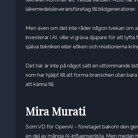
läkemedelsleveransföretag till bildgeneratorer.
Men även om det inte råder någon tvekan om att
investerar i AI, ville vi gräva djupare för att l
själva tekniken eller etiken och relationerna krin
Det här är inte på något sätt en uttömmande list
som har hjälpt till att forma branschen utan bara 
att känna till.
Mira Murati
Som VD för OpenAI – företaget bakom den gener
en del av många AI-influenserlista. Men medan 