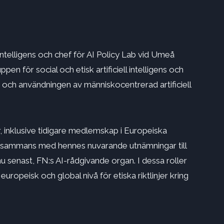
l intelligens och chef för AI Policy Lab vid Umeå
pen för social och etisk artificiell intelligens och
AI och användningen av människocentrerad artificiell
, inklusive tidigare medlemskap i Europeiska
lsammans med hennes nuvarande utnämningar till
 senast, FN:s AI-rådgivande organ. I dessa roller
 europeisk och global nivå för etiska riktlinjer kring