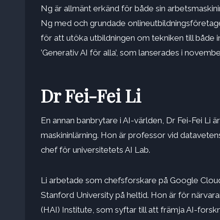
Ng är allmänt erkänd för både sin arbetsmaskinin
Ng med och grundade onlineutbildningsföretage
för att utöka utbildningen om tekniken till båd
’Generativ AI för alla’, som lanserades i novembe
Dr Fei-Fei Li
En annan banbrytare i AI-världen, Dr Fei-Fei Li
maskininlärning. Hon är professor vid dataveten
chef för universitetets AI Lab.
Li arbetade som chefsforskare på Google Cloud, t
Stanford University på heltid. Hon är för närv
(HAI) Institute, som syftar till att främja AI-fors