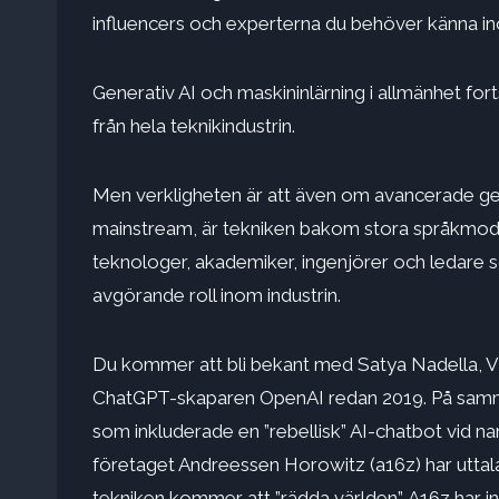
influencers och experterna du behöver känna 
Generativ AI och maskininlärning i allmänhet forts
från hela teknikindustrin.
Men verkligheten är att även om avancerade ge
mainstream, är tekniken bakom stora språkmodell
teknologer, akademiker, ingenjörer och ledare
avgörande roll inom industrin.
Du kommer att bli bekant med Satya Nadella, VD 
ChatGPT-skaparen OpenAI redan 2019. På samma
som inkluderade en ”rebellisk” AI-chatbot vid
företaget Andreessen Horowitz (a16z) har uttal
tekniken kommer att ”rädda världen”. A16z har in