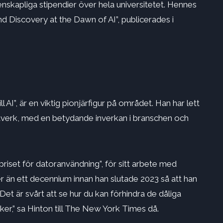
kapliga stipendier över hela universitetet. Hennes
nd Discovery at the Dawn of AI”, publicerades i
AI”, är en viktig pionjärfigur på området. Han har lett
tverk, med en betydande inverkan i branschen och
priset för datoranvändning”, för sitt arbete med
 än ett decennium innan han slutade 2023 så att han
Det är svårt att se hur du kan förhindra de dåliga
ker,” sa Hinton till The New York Times då.