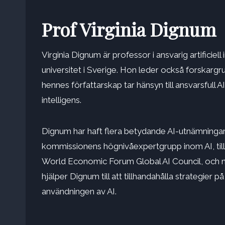
Prof Virginia Dignum
Virginia Dignum är professor i ansvarig artificiel
universitet i Sverige. Hon leder också forskargrup
hennes författarskap tar hänsyn till ansvarsfull 
intelligens.
Dignum har haft flera betydande AI-utnämningar
kommissionens högnivåexpertgrupp inom AI, til
World Economic Forum Global AI Council, och nu
hjälper Dignum till att tillhandahålla strategier på
användningen av AI.