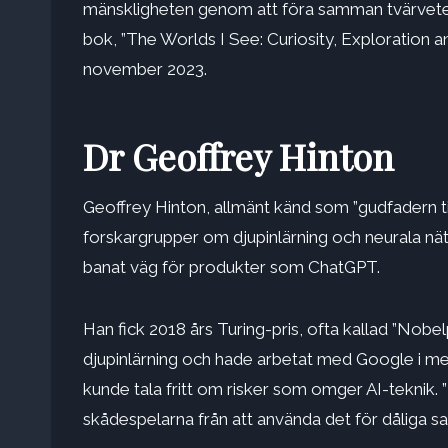
mänskligheten genom att föra samman tvärvetens
bok, ”The Worlds I See: Curiosity, Exploration a
november 2023.
Dr Geoffrey Hinton
Geoffrey Hinton, allmänt känd som ”gudfadern till 
forskargrupper om djupinlärning och neurala nä
banat väg för produkter som ChatGPT.
Han fick 2018 års Turing-pris, ofta kallad ”Nobel
djupinlärning och hade arbetat med Google i mer
kunde tala fritt om risker som omger AI-teknik. ”
skådespelarna från att använda det för dåliga sa