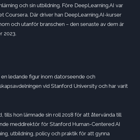
lärning och sin utbildning. Före DeepLearning.AI var
t Coursera. Där driver han DeepLearning.AI-kurser
e inom och utanför branschen – den senaste av dem är
r 2023.
 är en ledande figur inom datorseende och
skapsavdelningen vid Stanford University och har varit
ills hon lämnade sin roll 2018 för att återvända till
arande meddirektör för Stanford Human-Centered AI
kning, utbildning, policy och praktik för att gynna