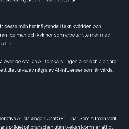
 dessa män har inflytande i teknikvärlden och
yfta fram de män och kvinnor som arbetar lite mer med
g den.
a över de otaliga AI-forskare, ingenjörer och pionjärer
ett litet urval av några av AI-influenser som är värda
ativa AI-älsklingen ChatGPT – har Sam Altman varit
hans prägel på branschen utan tvekan kommer att bli