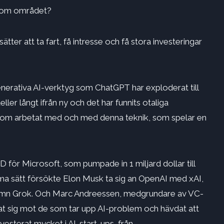
inom området?
ätter att ta fart, få intresse och få stora investeringar
nerativa AI-verktyg som ChatGPT har exploderat till
er långt ifrån ny och det har funnits otaliga
 som arbetat med och med denna teknik, som spelar en
för Microsoft, som pumpade in 1 miljard dollar till
 sätt försökte Elon Musk ta sig an OpenAI med xAI,
 namn Grok. Och Marc Andreessen, medgrundare av VC-
at sig mot de som tar upp AI-problem och hävdat att
vesterat mycket i AI-start-ups, från