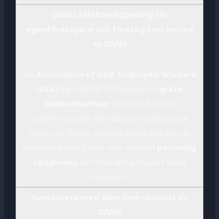
Gratis telefonrådgivning för
egenföretagare och företag som berörs
av DANA
De
Association of Self-Employed Workers
(ATA)
har ställt till förfogande en
gratis
telefonnummer
(900 101 816) för
egenföretagare, företag och företag som
berörs av DANA. Genom denna linje kan du
lösa eventuella frågor eller ta emot
personlig
rådgivning
att möta detta mycket svåra
ögonblick.
Samarbeta med dem som skadats av
DANA