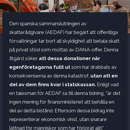
Den spanska sammanslutningen av
skatterådgivare (AEDAF) har begärt att offentliga
förvaltningar tar bort all skyldighet att betala skatt
på privat stöd som mottas av DANA-offer. Denna
åtgärd söker
att dessa donationer når
egenföretagarna fullt ut
som har drabbats av
konsekvenserna av denna katastrof,
utan att en
del av dem finns kvar i statskassan.
Enligt vad
en talesman för AEDAF sa till denna tidning, ”är det
ingen mening för finansministeriet att behålla en
del av detta bistånd. Eftersom dessa bidrag inte
representerar ekonomisk vinst, utan snarare
lättnad för människor som har förlorat allt.”