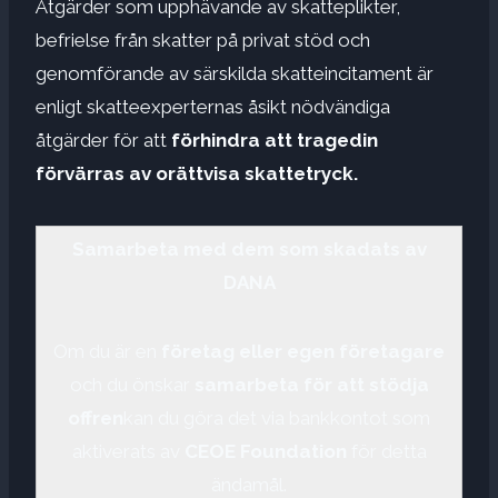
Åtgärder som upphävande av skatteplikter,
befrielse från skatter på privat stöd och
genomförande av särskilda skatteincitament är
enligt skatteexperternas åsikt nödvändiga
åtgärder för att
förhindra att tragedin
förvärras av orättvisa skattetryck.
Samarbeta med dem som skadats av
DANA
Om du är en
företag eller egen företagare
och du önskar
samarbeta för att stödja
offren
kan du göra det via bankkontot som
aktiverats av
CEOE Foundation
för detta
ändamål.