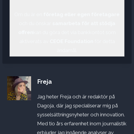
Om du är en
företag eller egen företagare
och du önskar
samarbeta för att stödja
offren
kan du göra det via bankkontot som
aktiverats av
CEOE Foundation
för detta
ändamål.
Freja
Jag heter Freja och är redaktör på
Dagoja, där jag specialiserar mig på
sysselsättningsnyheter och innovation.
Med tio års erfarenhet inom journalistik
erbjuder jag ingående analyser av