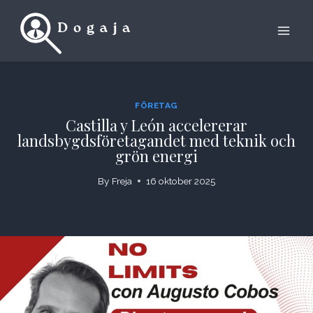
Skip
to
content
FÖRETAG
Castilla y León accelererar
landsbygdsföretagandet med teknik och
grön energi
By
Freja
16 oktober 2025