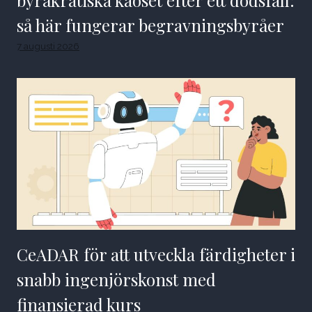
byråkratiska kaoset efter ett dödsfall:
så här fungerar begravningsbyråer
7 augusti 2026
CeADAR för att utveckla färdigheter i
snabb ingenjörskonst med
finansierad kurs