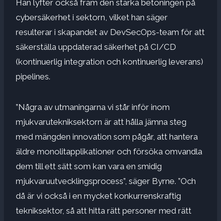
Han lyfter också fram den starka betoningen på
cybersäkerhet i sektorn, vilket han säger
resulterar i skapandet av DevSecOps-team för att
säkerställa uppdaterad säkerhet på CI/CD
(kontinuerlig integration och kontinuerlig leverans)
pipelines.
”Några av utmaningarna vi står inför inom
mjukvarutekniksektorn är att hålla jämna steg
med mängden innovation som pågår, att hantera
äldre monolitapplikationer och försöka omvandla
dem till ett sätt som kan vara en smidig
mjukvaruutvecklingsprocess”, säger Byrne. ”Och
då är vi också i en mycket konkurrenskraftig
tekniksektor, så att hitta rätt personer med rätt