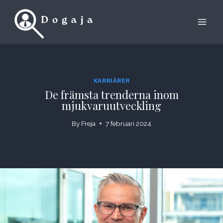
Skip
to
content
KARRIÄRER
De främsta trenderna inom
mjukvaruutveckling
By
Freja
7 februari 2024