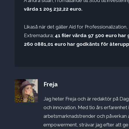
Å andra sidan, i förhållande till Stöd till investe
värda 1 205 232,22 euro.
Likaså när det gäller Aid for Professionalization,
Extremadura;
41 filer värda 97 500 euro har
260 0881,01 euro har godkänts för återup
Freja
Jag heter Freja och är redaktör på Dago
och innovation. Med tio års erfarenhet 
arbetsmarknadstrender och påverkan a
empowerment, strävar jag efter att ge st