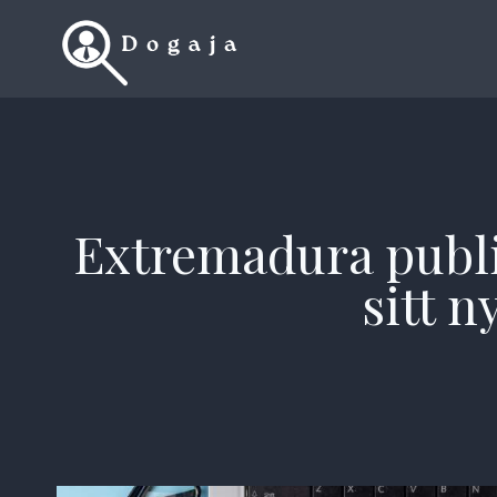
Skip
to
content
Extremadura publi
sitt n