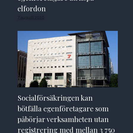
elfordon
7 augusti 2026
Socialförsäkringen kan
bötfälla egenföretagare som
påbörjar verksamheten utan
registrering med mellan 3 750