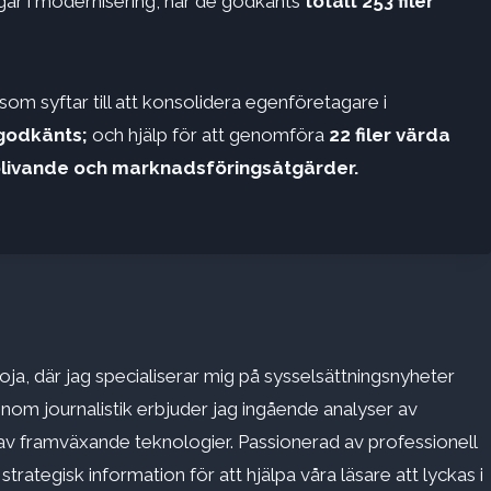
ringar i modernisering, har de godkänts
totalt 253 filer
 som syftar till att konsolidera egenföretagare i
 godkänts;
och hjälp för att genomföra
22 filer värda
plivande och marknadsföringsåtgärder.
ja, där jag specialiserar mig på sysselsättningsnyheter
inom journalistik erbjuder jag ingående analyser av
v framväxande teknologier. Passionerad av professionell
rategisk information för att hjälpa våra läsare att lyckas i