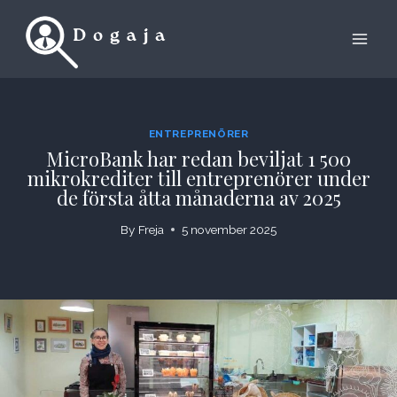
Skip
to
content
ENTREPRENÖRER
MicroBank har redan beviljat 1 500
mikrokrediter till entreprenörer under
de första åtta månaderna av 2025
By
Freja
5 november 2025