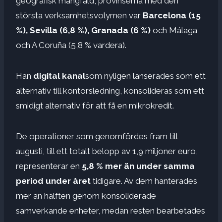
geografisk mångfald, provinserna med den
största verksamhetsvolymen var
Barcelona (15
%), Sevilla (6,8 %), Granada (6 %)
och Málaga
och A Coruña (5,8 % vardera).
Han
digital kanal
som nyligen lanserades som ett
alternativ till kontorsledning, konsolideras som ett
smidigt alternativ för att få en mikrokredit.
De operationer som genomfördes fram till
augusti, till ett totalt belopp av 1,9 miljoner euro,
representerar en
5,8 % mer än under samma
period under året
tidigare. Av dem hanterades
mer än hälften genom konsoliderade
samverkande enheter, medan resten bearbetades