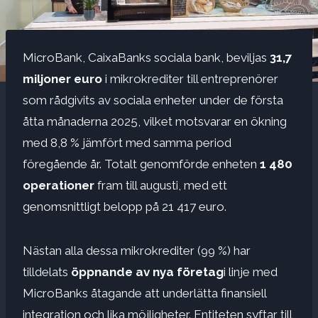
MicroBank, CaixaBanks sociala bank, beviljas
31,7
miljoner euro
i mikrokrediter till entreprenörer
som rådgivits av sociala enheter under de första
åtta månaderna 2025, vilket motsvarar en ökning
med 8,8 % jämfört med samma period
föregående år. Totalt genomförde enheten
1 480
operationer
fram till augusti, med ett
genomsnittligt belopp på 21 417 euro.
Nästan alla dessa mikrokrediter (99 %) har
tilldelats
öppnande av nya företag
i linje med
MicroBanks åtagande att underlätta finansiell
integration och lika möjligheter. Entiteten syftar till