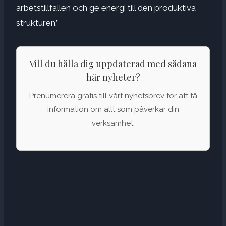
arbetstillfällen och ge energi till den produktiva
strukturen.”
Vill du hålla dig uppdaterad med sådana
här nyheter?
Prenumerera
gratis
till vårt nyhetsbrev för att få
information om allt som påverkar din
verksamhet.