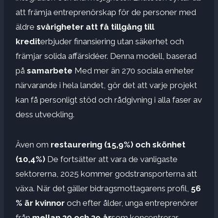
att främja entreprenörskap för de personer med
äldre
svårigheter att få tillgång till
kredit
erbjuder finansiering utan säkerhet och
främjar solida affärsidéer. Denna modell, baserad
på
samarbete
Med mer än 270 sociala enheter
närvarande i hela landet, gör det att varje projekt
kan få personligt stöd och rådgivning i alla faser av
dess utveckling.
Även om
restaurering (15,9%) och skönhet
(10,4%)
De fortsätter att vara de vanligaste
sektorerna, 2025 kommer godstransporterna att
växa. När det gäller bidragsmottagarens profil,
56
% är kvinnor
och efter ålder, unga entreprenörer
från
mellan 30 och 39 år
som koncentrerar