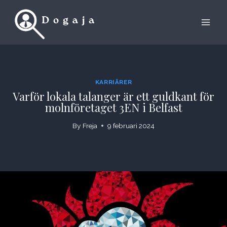
Skip
to
content
KARRIÄRER
Varför lokala talanger är ett guldkant för
molnföretaget 3EN i Belfast
By
Freja
9 februari 2024