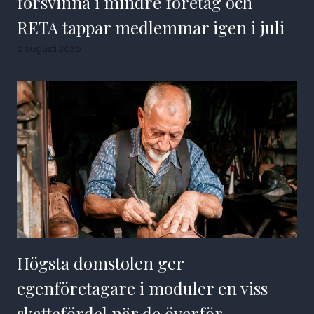
försvinna i mindre företag och
RETA tappar medlemmar igen i juli
6 augusti 2026
Högsta domstolen ger
egenföretagare i moduler en viss
skattefördel när de överför